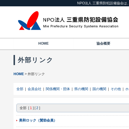
NPO法人 三重県防犯設備協会
HOME
協会概要
外部リンク
HOME
外部リンク
全部
|
会員会社
|
関係機関・団体
|
県の機関
|
国の機関
|
その他
|
ホ
全部 [
1
] [
2
]
美和ロック（賛助会員）