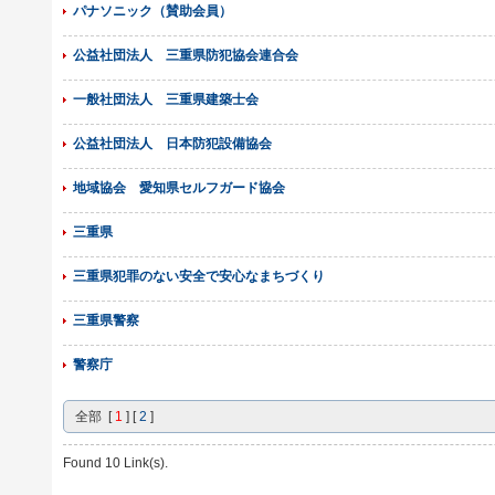
パナソニック（賛助会員）
公益社団法人 三重県防犯協会連合会
一般社団法人 三重県建築士会
公益社団法人 日本防犯設備協会
地域協会 愛知県セルフガード協会
三重県
三重県犯罪のない安全で安心なまちづくり
三重県警察
警察庁
全部 [
1
] [
2
]
Found 10 Link(s).