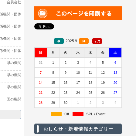
会員会社
係機関・団体
係機関・団体
係機関・団体
2025.9
係機関・団体
日
月
火
水
木
金
土
県の機関
31
1
2
3
4
5
6
7
8
9
10
11
12
13
県の機関
14
15
16
17
18
19
20
県の機関
21
22
23
24
25
26
27
国の機関
28
29
30
1
2
3
4
: Off
: SPL / Event
おしらせ・新着情報カテゴリー