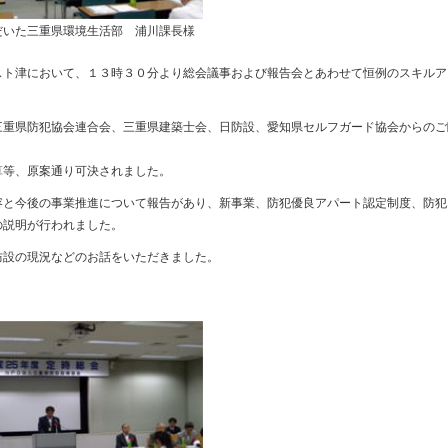
だいた三重県環境生活部 浦川課長様
スト津において、１３時３０分より総会議事および報告会とあわせて恒例のスキルア
三重県防犯協会連合会、三重県建築士会、日防設、愛知県セルフガード協会からのご
算等、原案通り可決されました。
容と今後の事業推進について報告があり、新事業、防犯優良アパート認定制度、防犯
の説明が行われました。
防設の現況などのお話をいただきました。