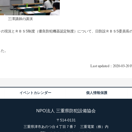
三澤講師の講演
の現況とＲＢＳS制度（優良防犯機器認定制度）について、日防設ＲＢＳS委員長
した。
Last updated：2020-03-20 F
イベントカレンダー
個人情報保護
NPO法人 三重県防犯設備協会
〒514-0131
三重県津市あのつ台４丁目７番７ 三重電業（株）内