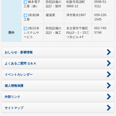
橋本電子
防犯設備の
松阪市高須町
0598-51-
工業（株）
設計・製作
3866-12
3111
(有)松林
建築業
津市垂水1967
059-226-
工業
1545
(有)日本
防犯設備の
名古屋市千種区
052-745-
県外
システムサ
設計・施工
内山3－1－15三
5748
ービス
ツ矢ビル４F
おしらせ・新着情報
よくあるご質問 Ｑ＆Ａ
イベントカレンダー
個人情報保護
外部リンク
サイトマップ