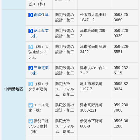
ビス（株）
創造住建
防犯設備の
松阪市大黒田町
0598-25-
設計・施工
1847－2
3680
菱工産業
防犯設備の
津市島崎町209-
059-228-
（株）
設計・施工
2
9339
（株）大
防犯設備の
津市船頭町津興
059-226-
弘通信シス
設計・施工
3422
5551
テム
三重電業
防犯設備の
津市あのつ台4－
059-232-
（株）
設計・施工
7－7
5115
（有）サ
防犯ガラ
亀山市布気町
0595-82-
中南勢地区
クラギ建装
ス・フィル
1197-7
8034
ム、錠施工
エース電
防犯設備の
津市高野尾町
059-230-
化（株）
設計・施工
3080-221
7066
伊勢日軽
防犯ガラ
伊勢市下野町
0596-36-
アルミ建材
ス・フィル
600-8
1288
（株）
ム、錠施工