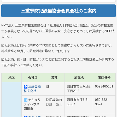
三重県防犯設備協会会員会社のご案内
NPO法人 三重県防犯設備協会は「社団法人 日本防犯設備協会」認定の防犯設備
士が会員となって犯罪のない三重県の安全・安心なまちづくりに貢献するNPO法
人です。
防犯設備士は防犯に関するプロ集団として警察庁からも大いに期待されており、
地域警察と連携して防犯活動に取組んでおります。
防犯設備、錠・鍵、防犯ガラスなど防犯に関するご相談は防犯設備士が所属する
下記の会社へご連絡ください。
地区
会社名
業種
所在地
電話番号
三建金物
鍵
四日市市日永西2
0593465151
株式会社
丁目21-1
セキュリ
防犯設備の
四日市市笹川5-
059-322-
ティハウス
設計・施工
65-37
9674
四日市