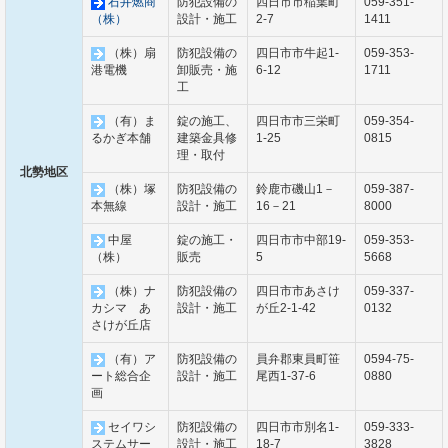
石井燃商
防犯設備の
四日市市稲葉町
059-351-
（株）
設計・施工
2-7
1411
（株）扇
防犯設備の
四日市市牛起1-
059-353-
港電機
卸販売・施
6-12
1711
工
（有）ま
錠の施工、
四日市市三栄町
059-354-
るかぎ本舗
建築金具修
1-25
0815
理・取付
北勢地区
（株）塚
防犯設備の
鈴鹿市磯山1－
059-387-
本無線
設計・施工
16－21
8000
中屋
錠の施工・
四日市市中部19-
059-353-
（株）
販売
5
5668
（株）ナ
防犯設備の
四日市市あさけ
059-337-
カシマ あ
設計・施工
が丘2-1-42
0132
さけが丘店
（有）ア
防犯設備の
員弁郡東員町笹
0594-75-
ート総合企
設計・施工
尾西1-37-6
0880
画
セイワシ
防犯設備の
四日市市別名1-
059-333-
ステムサー
設計・施工
18-7
3828