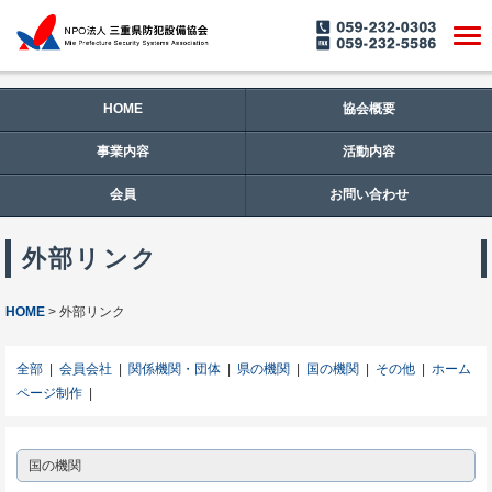
HOME
協会概要
事業内容
活動内容
会員
お問い合わせ
外部リンク
HOME
外部リンク
全部
|
会員会社
|
関係機関・団体
|
県の機関
|
国の機関
|
その他
|
ホーム
ページ制作
|
国の機関