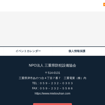
イベントカレンダー
個人情報保護
NPO法人 三重県防犯設備協会
〒514-0131
三重県津市あのつ台４丁目７番７ 三重電業（株）内
TEL : ０５９－２３２－０３０３
FAX : ０５９－２３２－５５８６
https://www.miebouhan.com