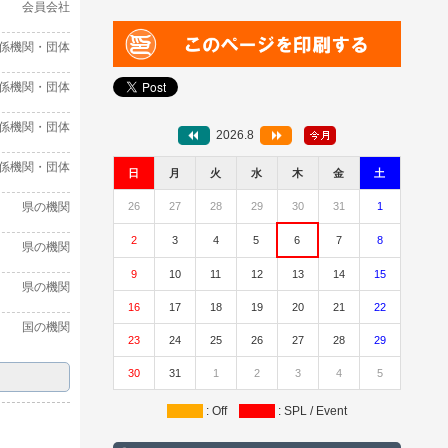
会員会社
係機関・団体
係機関・団体
係機関・団体
2026.8
係機関・団体
日
月
火
水
木
金
土
県の機関
26
27
28
29
30
31
1
2
3
4
5
6
7
8
県の機関
9
10
11
12
13
14
15
県の機関
16
17
18
19
20
21
22
国の機関
23
24
25
26
27
28
29
30
31
1
2
3
4
5
: Off
: SPL / Event