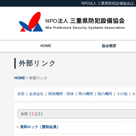
NPO法人 三重県防犯設備協会
HOME
協会概要
外部リンク
HOME
外部リンク
全部
|
会員会社
|
関係機関・団体
|
県の機関
|
国の機関
|
その他
|
ホ
全部 [
1
] [
2
]
美和ロック（賛助会員）