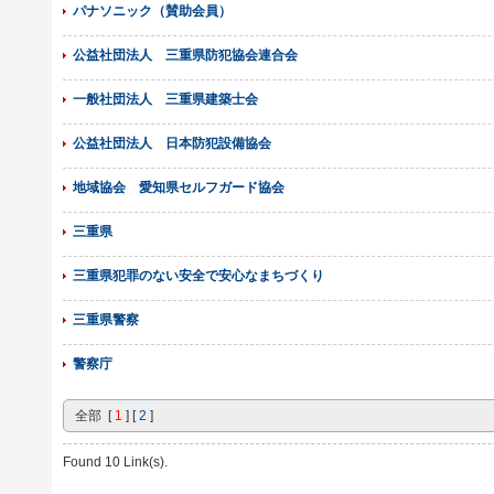
パナソニック（賛助会員）
公益社団法人 三重県防犯協会連合会
一般社団法人 三重県建築士会
公益社団法人 日本防犯設備協会
地域協会 愛知県セルフガード協会
三重県
三重県犯罪のない安全で安心なまちづくり
三重県警察
警察庁
全部 [
1
] [
2
]
Found 10 Link(s).